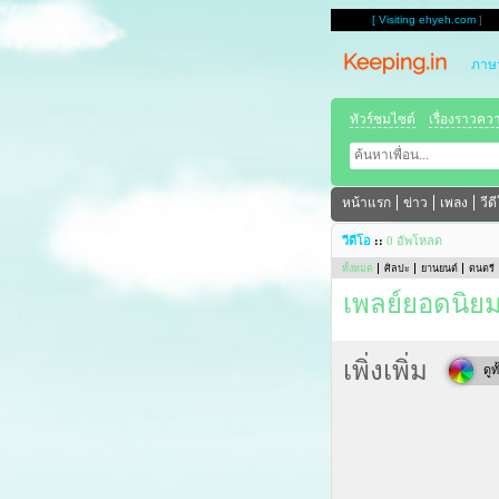
[
Visiting ehyeh.com
]
ภาษ
ทัวร์ชมไซต์
เรื่องราวคว
หน้าแรก
ข่าว
เพลง
วีด
วีดีโอ
::
0 อัพโหลด
ทั้งหมด
ศิลปะ
ยานยนต์
ดนตรี
เพลย์ยอดนิย
เพิ่งเพิ่ม
ดูท