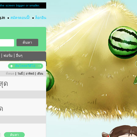
u the screen bigger or smaller.
.in
สมัครตอนนี้!
ล็อกอิน
ฟอรั่ม
อื่นๆ
อัพโหลดวีดีโอ
ทั้งหมด
วันนี้
อาทิตย์
เดือน
สุด
ด