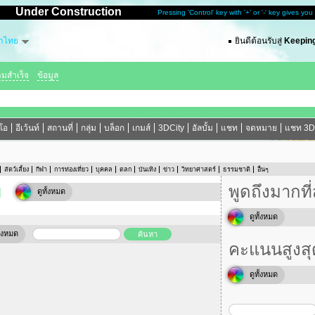
Under Construction
Pressing 'Control' key with '+' or '-' key gives yo
าไทย
ยินดีต้อนรับสู่
Keeping
ามสำเร็จ
ข้อมูล
ีโอ
อีเว้นท์
สถานที่
กลุ่ม
บล็อก
เกมส์
3DCity
อัลบั้ม
แชท
จดหมาย
แชท 3D
สัตว์เลี้ยง
กีฬา
การท่องเที่ยว
บุคคล
ตลก
บันเทิง
ข่าว
วิทยาศาสตร์
ธรรมชาติ
อื่นๆ
ม
พูดถึงมากที่
ดูทั้งหมด
ดูทั้งหมด
ั้งหมด
คะแนนสูงสุ
ดูทั้งหมด