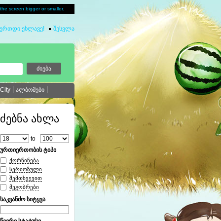
u the screen bigger or smaller.
იერთდი ეხლავე!
ping.in
შესვლა
City
ალბომები
ძებნა ახლა
to
ურთიერთობის ტიპი
ქორწინება
სერიოზული
შემთხვევით
მეგობრები
საკვანძო სიტყვა
წევრი სტატუსი