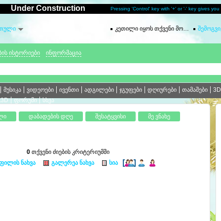
Under Construction
Pressing 'Control' key with '+' or '-' key gives yo
თული
კეთილი იყოს თქვენი მობრძანება
შემოგვ
Kee
ბის ისტორიები
ინფორმაცია
მუსიკა
ვიდეოები
ივენთი
ადგილები
ჯგუფები
დღიურები
თამაშები
3D
t3D
ფორუმი
სხვა
0
თქვენი ძიების კრიტერიუმში
ფილის ნახვა
გალერეა ნახვა
სია