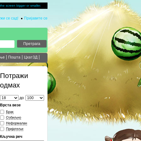
u the screen bigger or smaller.
жи се сад!
Пријавите се
ање
Пошта
Цхат3Д
Потражи
одмах
до
Врста везе
Брак
Озбиљно
Неформалан
Пријатељи
Кључна реч