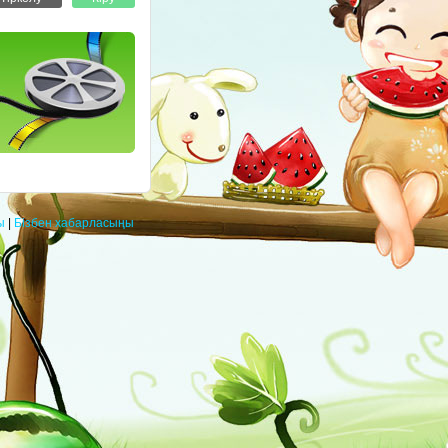
ы
|
Бізбен хабарласыңы