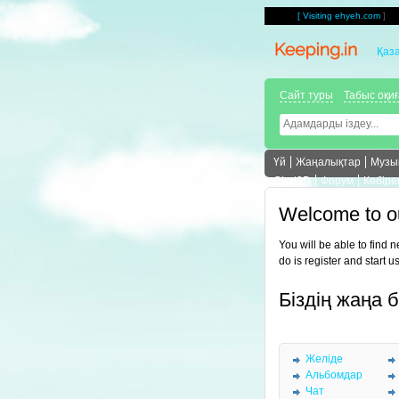
[
Visiting ehyeh.com
]
Қаз
Сайт туры
Табыс оқи
Үй
Жаңалықтар
Музы
Chat3D
Форум
Көбіре
Welcome to o
You will be able to find 
do is register and start u
Біздің жаңа 
Желіде
Альбомдар
Чат