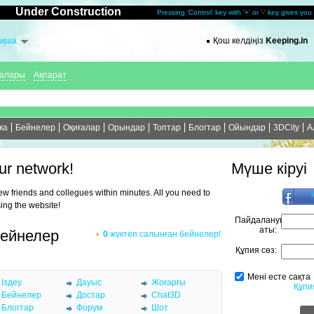
Under Construction
Pressing 'Control' key with '+' or '-' key gives yo
ақша
Қош келдіңіз
Keeping.in
ғалары
Ақпарат
ка
Бейнелер
Оқиғалар
Орындар
Топтар
Блогтар
Ойындар
3DCity
А
к
ur network!
Мүше кіруі
new friends and collegues within minutes. All you need to
sing the website!
Пайдаланушы
аты:
бейнелер
0
жүктеп салынған бейнелер!
Құпия сөз:
Мені есте сақта
Іздеу
Дауыс
Жоғарғы
Құпи
Бейнелер
Достар
Chat3D
Блогтар
Форум
Шот