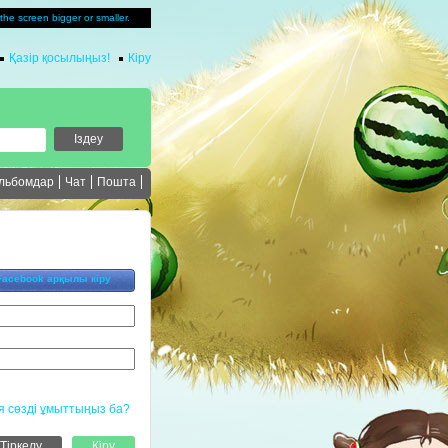
u the screen bigger or smaller.
Қазір қосылыңыз!
Кіру
льбомдар
Чат
Пошта
Facebook арқылы кіру
я сөзді ұмыттыңыз ба?