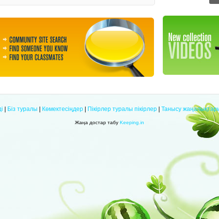
і
|
Біз туралы
|
Көмектесіңдер
|
Пікірлер туралы пікірлер
|
Танысу жаңалықтар
Жаңа достар табу
Keeping.in