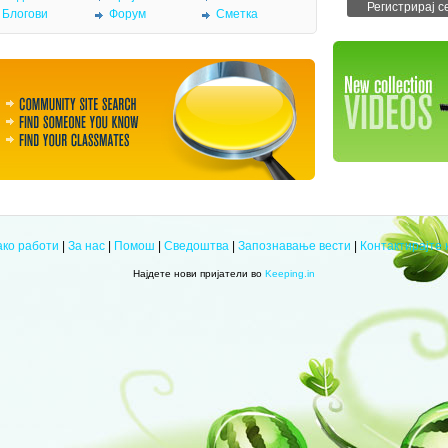
Блогови
Форум
Сметка
ако работи
|
За нас
|
Помош
|
Сведоштва
|
Запознавање вести
|
Контактирајте 
Најдете нови пријатели во
Keeping.in