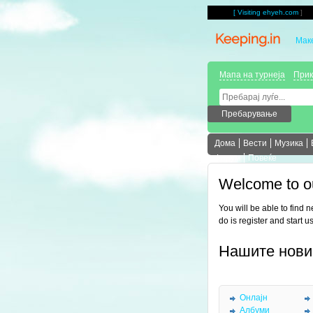
[
Visiting ehyeh.com
]
Мак
Мапа на турнеја
Прик
Дома
Вести
Музика
Форум
Повеќе
Welcome to o
You will be able to find 
do is register and start u
Нашите нови
Онлајн
Албуми