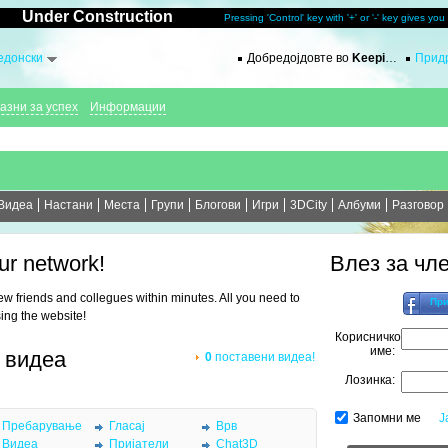
Under Construction
Pressing 'Control' key with '+' or '-' key gives yo
едонски
Добредојдовте во
Keeping.in
Придр
азни за успех
Информации
Видеа
Настани
Места
Групи
Блогови
Игри
3DCity
Албуми
Разговор
ur network!
Влез за чл
new friends and collegues within minutes. All you need to
При
sing the website!
Корисничко
име:
 видеа
0
поставени видеа!
Лозинка:
Запомни ме
Ј
Пребарување
Гласај
Врв
Видеа
Пријатели
Chat3D