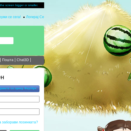
u the screen bigger or smaller.
ужи се сега!
Логирај Се
Пошта
Chat3D
ен
јавете се преку Фејсбук
а заборави лозинката?