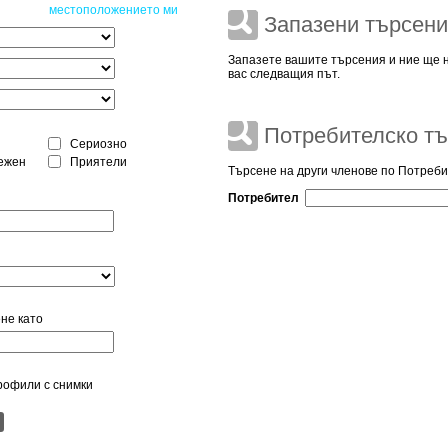
местоположението ми
Запазени търсен
Запазете вашите търсения и ние ще 
вас следващия път.
Потребителско тъ
Сериозно
ежен
Приятели
Търсене на други членове по Потреби
Потребител
не като
рофили с снимки