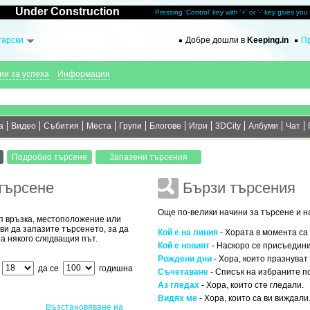
Under Construction
Pressing 'Control' key with '+' or '-' key gives yo
гарски
Добре дошли в
Keeping.in
Пр
ии за успеха
Информация
а
Видео
Събития
Места
Групи
Блогове
Игри
3DCity
Албуми
Чат
търсене
Бързи търсения
Още по-велики начини за търсене и н
ип връзка, местоположение или
ви да запазите търсенето, за да
Кой е на линия
- Хората в момента са
а някого следващия път.
Кой е новият
- Наскоро се присъедин
Рождени дни
- Хора, които празнуват
т
да се
годишна
Съчетаване
- Списък на избраните п
Аз гледах
- Хора, които сте гледали.
Видях ме
- Хора, които са ви виждали
Възстановяване на