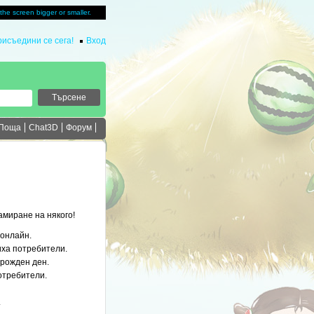
u the screen bigger or smaller.
исъедини се сега!
Вход
Поща
Chat3D
Форум
амиране на някого!
 онлайн.
иха потребители.
 рожден ден.
отребители.
.