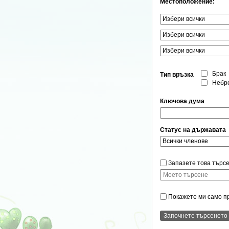
Местоположение:
Брак
Тип връзка
Небр
Ключова дума
Статус на държавата
Запазете това търсе
Покажете ми само п