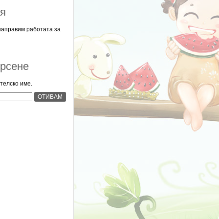
ия
направим работата за
рсене
телско име.