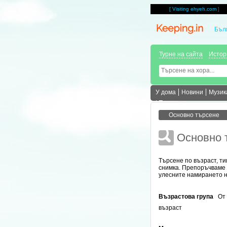
[
Visiting ehyeh.com
]
Бъл
Турне на сайта
Истор
У дома
Новини
Музик
| Повече ▼
Основно 
Търсене по възраст, т
снимка. Препоръчваме 
улесните намирането н
Възрастова група
О
възраст