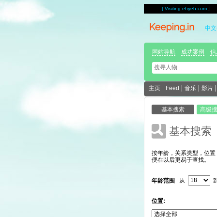
[
Visiting ehyeh.com
]
中文
网站导航
成功案例
信
主页
Feed
音乐
影片
基本搜索
按年龄，关系类型，位置
便在以后更易于查找。
年龄范围
从
位置: