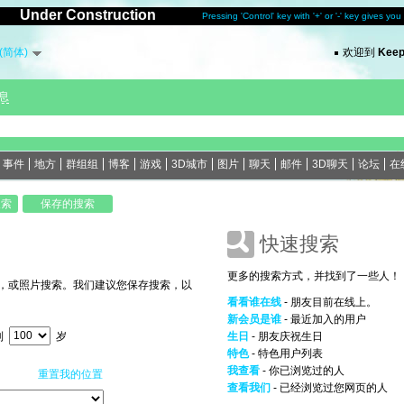
Under Construction
Pressing 'Control' key with '+' or '-' key gives yo
(简体)
欢迎到
Keep
息
事件
地方
群组组
博客
游戏
3D城市
图片
聊天
邮件
3D聊天
论坛
在
快速搜索
更多的搜索方式，并找到了一些人！
，或照片搜索。我们建议您保存搜索，以
看看谁在线
- 朋友目前在线上。
新会员是谁
- 最近加入的用户
到
岁
生日
- 朋友庆祝生日
特色
- 特色用户列表
我查看
- 你已浏览过的人
重置我的位置
查看我们
- 已经浏览过您网页的人