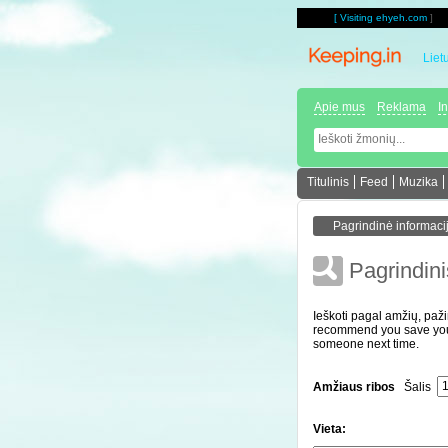
[
Visiting ehyeh.com
]
Liet
Apie mus
Reklama
I
Titulinis
Feed
Muzika
Pagrindini
Ieškoti pagal amžių, pažin
recommend you save your 
someone next time.
Amžiaus ribos
Šalis
Vieta: