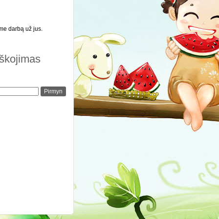
me darbą už jus.
eškojimas