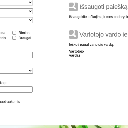
Išsaugoti paiešką
Išsaugokite ieškojimą ir mes padarysi
oka
Rimtas
Vartotojo vardo i
tinis
Draugai
Ieškoti pagal vartotojo vardą.
Vartotojo
vardas
 kaip
u nuotraukomis