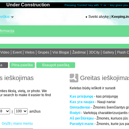
Under Construction
Pressing 'Control' key with '+' or '-' key gives yo
uviškai
Sveiki atvykę į
Keeping.in
nformacija
Video
Event
Vietos
Grupės
Visi Blogai
Žaidimai
3DCity
Gallery
Flash 
s ieškojimas
Greitas ieškojima
Keletas būdų ieškoti ir surasti
ties tikslą, vietą, or photo. We
search to make it easier to find
Kas prisijungę
- kas prisijungę
Kas yra naujas
- Nauji nariai
Gimtadieniai
- Žmonės švenčiantys gi
į
amžius
Rodyti
- Vartotoją charakterizuojantis
Aš peržiūrėjau
- Žmonės, kuriuos jūs
Gryžti į mano meniu
Parodyti mane
- Žmonės, kurie jus p