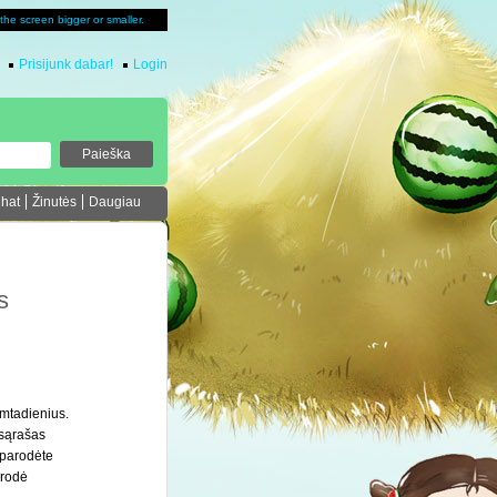
u the screen bigger or smaller.
Prisijunk dabar!
Login
Chat
Žinutės
Daugiau
s
mtadienius.
 sąrašas
 parodėte
arodė