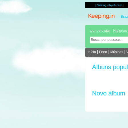
[
Visiting ehyeh.com
]
Braz
tour pelo site
Histórias
Início
Feed
Músicas
Mais
Álbuns popul
Novo álbum