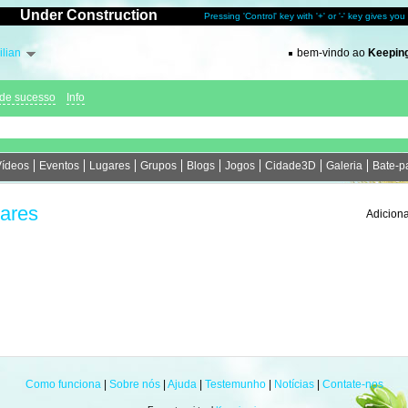
Under Construction
Pressing 'Control' key with '+' or '-' key gives yo
ilian
bem-vindo ao
Keeping
 de sucesso
Info
Vídeos
Eventos
Lugares
Grupos
Blogs
Jogos
Cidade3D
Galeria
Bate-p
ares
Adiciona
Como funciona
|
Sobre nós
|
Ajuda
|
Testemunho
|
Notícias
|
Contate-nos