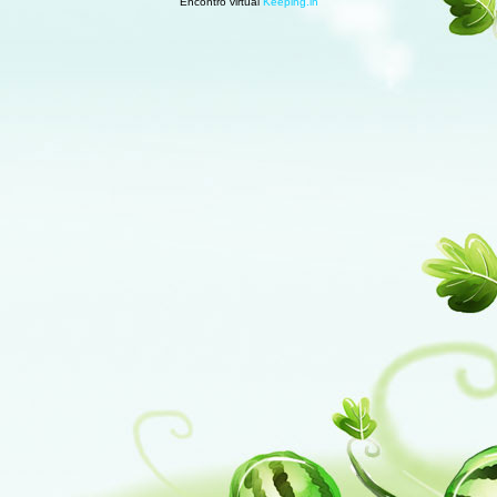
Encontro virtual
Keeping.in