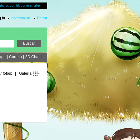
u the screen bigger or smaller.
.in
Inscreva-se!
Entrar
apo
Correio
3D Chat
r fotos:
|
Galeria