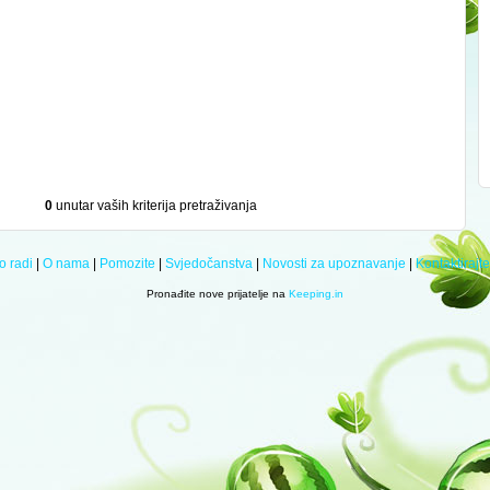
0
unutar vaših kriterija pretraživanja
o radi
|
O nama
|
Pomozite
|
Svjedočanstva
|
Novosti za upoznavanje
|
Kontaktirajt
Pronađite nove prijatelje na
Keeping.in