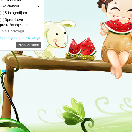
S fotografijom
Spremi ovo
pretraživanje kao
Spremljena pretraživanja
e nas