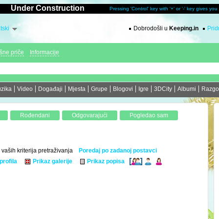
Under Construction
Pressing 'Control' key with '+' or '-' key gives yo
tski
Dobrodošli u
Keeping.in
Prid
šne priče
Informacije
zika
Video
Događaji
Mjesta
Grupe
Blogovi
Igre
3DCity
Albumi
Razgo
 vaših kriterija pretraživanja
Poredaj po zadanoj postavci
profila
Prikaz galerije
Prikaz popisa