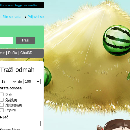
u the screen bigger or smaller.
ružite se sada!
Prijaviti se
vor
Pošta
Chat3D
Traži odmah
do
Vrsta odnosa
Brak
Ozbiljan
Neformalan
Prijatelji
Riječ
Status člana