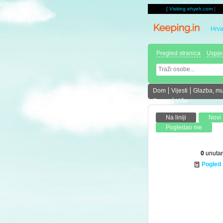
[
Visiting ehyeh.com
]
Hrva
Pregled stranica
Uspje
Dom
Vijesti
Glazba, mu
Forum
Više
0
unutar
Pogled 