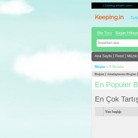
[
Visiting ehyeh.com
]
Türk
Site Turu
Başarı Hikaye
Ana Sayfa
Feed
Müzik
Bloglar
::
0 Mesajlar
Bloğum
Arkadaşlarımın Blogları
En Popüler B
En Çok Tartış
Yazı başlığı