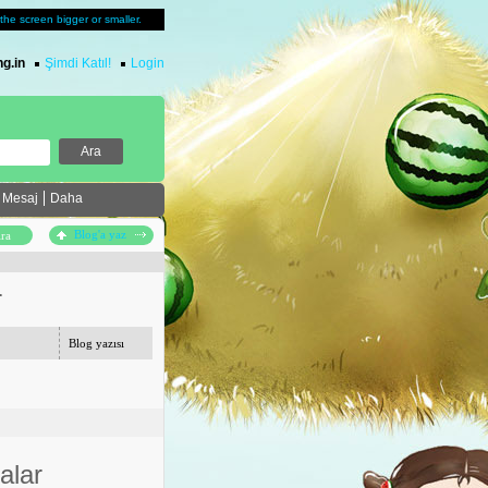
u the screen bigger or smaller.
g.in
Şimdi Katıl!
Login
Mesaj
Daha
Blog'a yaz
r
Blog yazısı
alar