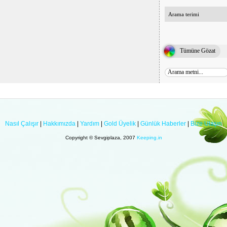
Arama terimi
Tümüne Gözat
Nasıl Çalışır
|
Hakkımızda
|
Yardım
|
Gold Üyelik
|
Günlük Haberler
|
Bize Ulaşın
Copyright © Sevgiplaza, 2007
Keeping.in