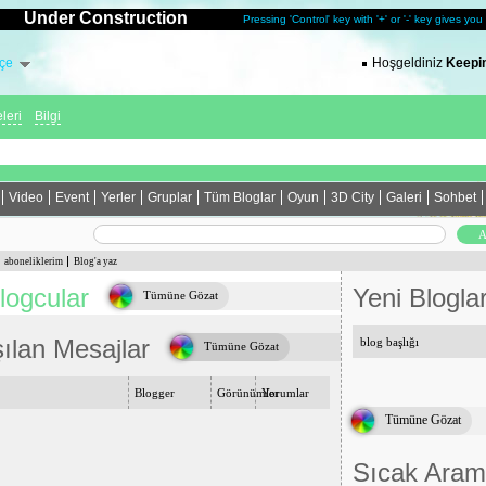
Under Construction
Pressing 'Control' key with '+' or '-' key gives yo
çe
Hoşgeldiniz
Keepin
leri
Bilgi
Video
Event
Yerler
Gruplar
Tüm Bloglar
Oyun
3D City
Galeri
Sohbet
aboneliklerim
Blog'a yaz
logcular
Yeni Blogla
Tümüne Gözat
ılan Mesajlar
blog başlığı
Tümüne Gözat
Blogger
Görünümler
Yorumlar
Tümüne Gözat
Sıcak Aram